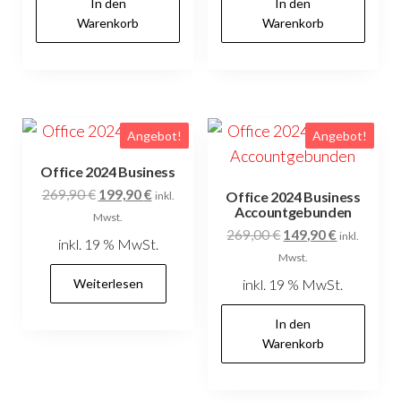
In den
In den
Warenkorb
Warenkorb
Angebot!
Angebot!
Office 2024 Business
Ursprünglicher
Aktueller
269,90
€
199,90
€
Office 2024 Business
inkl.
Accountgebunden
Preis
Preis
Mwst.
Ursprünglicher
Aktueller
269,00
€
149,90
€
war:
ist:
inkl.
inkl. 19 % MwSt.
Preis
Preis
269,90 €
199,90 €.
Mwst.
war:
ist:
Weiterlesen
inkl. 19 % MwSt.
269,00 €
149,90 €.
In den
Warenkorb