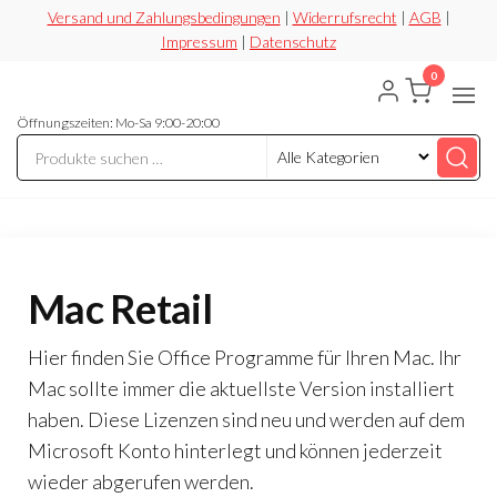
Zum
Versand und Zahlungsbedingungen
|
Widerrufsrecht
|
AGB
|
Impressum
|
Datenschutz
Inhalt
springen
0
Securesoft
Lizensieren,
statt
Öffnungszeiten: Mo-Sa 9:00-20:00
Shop
riskieren
Mac Retail
Hier finden Sie Office Programme für Ihren Mac. Ihr
Mac sollte immer die aktuellste Version installiert
haben. Diese Lizenzen sind neu und werden auf dem
Microsoft Konto hinterlegt und können jederzeit
wieder abgerufen werden.